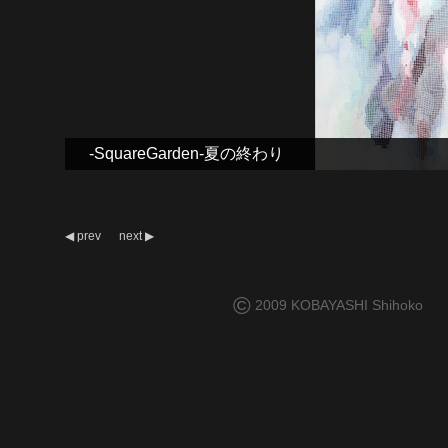
-SquareGarden-夏の終わり
◀
prev
next
▶
©
2009 KOBAYASHI Shihoko