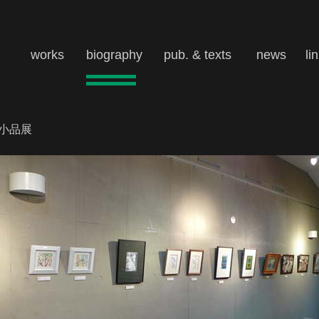
works
biography
pub. & texts
news
li
ー小品展