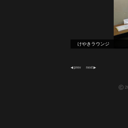
けやきラウンジ
◀
prev
next
▶
©
2