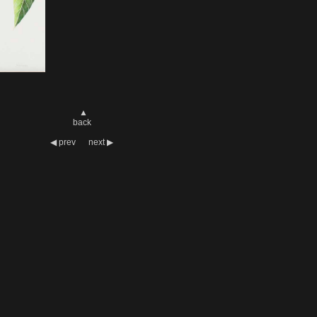
▲
back
◀
prev
next
▶