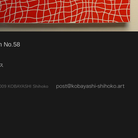
n No.58
ス
009 KOBAYASHI Shihoko