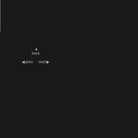
▲
back
◀
prev
next
▶