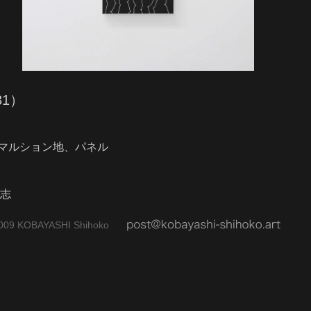
31）
マルション地、パネル
呂志
009 KOBAYASHI Shihoko