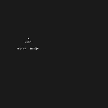
▲
back
◀
prev
next
▶