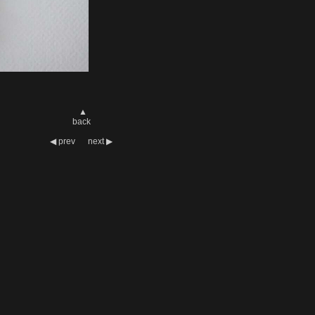
▲
back
◀
prev
next
▶