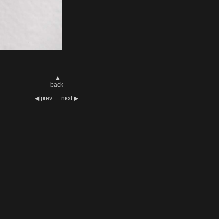
▲
back
◀
prev
next
▶