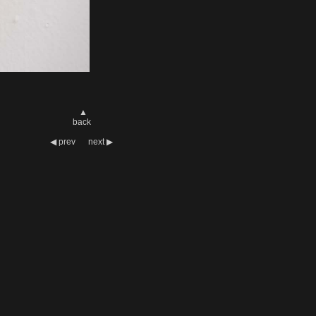
▲
back
◀
prev
next
▶